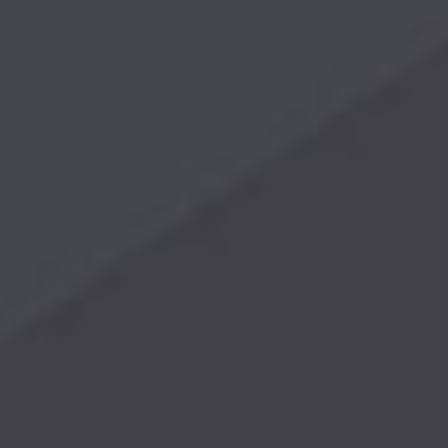
VMS20-8060