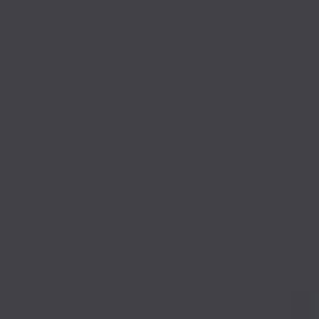
VMS40-11070