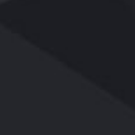
VMS10-6040